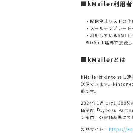
■kMailer利
・配信停止リストの作
・メールテンプレート
・利用しているSMTPサ
※OAuth連携で接続
■kMailerとは
kMailerはkinto
送信できます。kint
能です。
2024年1月には1,3
価制度「Cybozu Part
ン部門」の評価基準にて
製品サイト：
https://k