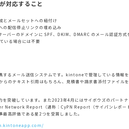
用者が対応すること
成とメールセットへの紐付け
への配信停止リンクの埋め込み
ーバーのドメインに SPF、DKIM、DMARC のメール認証方式
している場合には不要
neに連携するメール送信システムです。kintoneで管理している情
oneからのテキスト引用はもちろん、見積書や請求書添付ファイル
00契約を突破しています。また2023年4月にはサイボウズのパー
ner Network Report（通称：CyPN Report（サイパンレ
準最高評価である星2つを受賞しました。
m.kintoneapp.com/