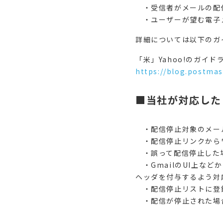
・受信者がメールの配
・ユーザーが望む電子
詳細については以下のガ
「米」Yahoo!のガイ
https://blog.postma
■当社が対応した
・配信停止対象のメール
・配信停止リンクからワ
・誤って配信停止した
・GmailのUI上などか
ヘッダを付与するよう対
・配信停止リストに登録
・配信が停止された場合