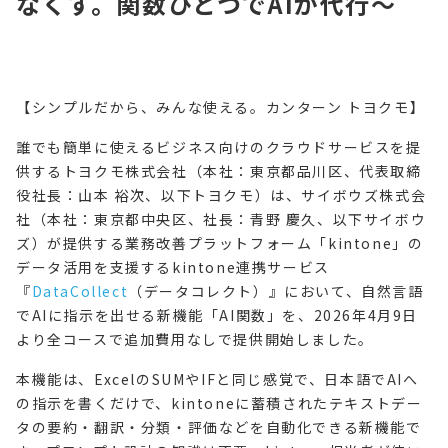
なくす。関数ひとつでAIが代行〜
【シンプルだから、みんな使える。カンターン トヨクモ】
誰でも簡単に使えるビジネス向けのクラウドサービスを提
供するトヨクモ株式会社（本社：東京都品川区、代表取締
役社長：山本 裕次、以下トヨクモ）は、サイボウズ株式会
社（本社：東京都中央区、社長：青野 慶久、以下サイボウ
ズ）が提供する業務改善プラットフォーム「kintone」の
データ活用を支援するkintone連携サービス
『
DataCollect
（データコレクト）』において、自然言語
でAIに指示を出せる新機能「AI関数」を、2026年4月9日
より全コースで追加費用なしで提供開始しました。
本機能は、ExcelのSUMやIFと同じ感覚で、日本語でAIへ
の指示を書くだけで、kintoneに蓄積されたテキストデー
タの要約・翻訳・分類・評価などを自動化できる新機能で